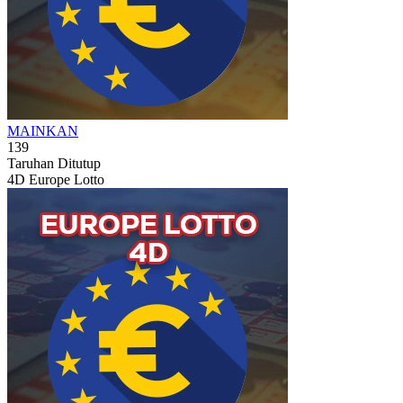
MAINKAN
139
Taruhan Ditutup
4D Europe Lotto