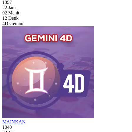
1357
22
Jam
02
Menit
10
Detik
4D Gemini
MAINKAN
1040