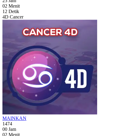
23
Jam
02
Menit
10
Detik
4D Cancer
MAINKAN
1474
00
Jam
02
Menit