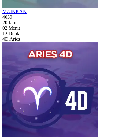
MAINKAN
4039
20
Jam
02
Menit
10
Detik
4D Aries