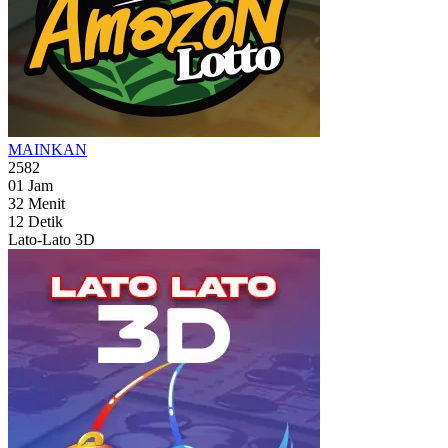
MAINKAN
2582
01
Jam
32
Menit
10
Detik
Lato-Lato 3D