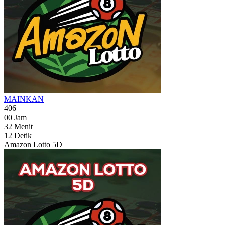
MAINKAN
406
00
Jam
32
Menit
10
Detik
Amazon Lotto 5D