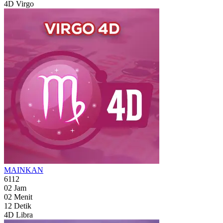
4D Virgo
MAINKAN
6112
02
Jam
02
Menit
10
Detik
4D Libra