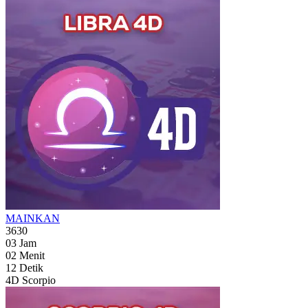
MAINKAN
3630
03
Jam
02
Menit
10
Detik
4D Scorpio