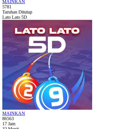
MAINKAN
5781
Taruhan Ditutup
Lato Lato 5D
MAINKAN
86563
17
Jam
32
Menit