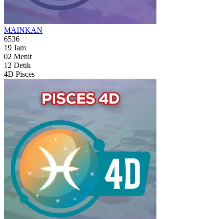
MAINKAN
6536
19
Jam
02
Menit
10
Detik
4D Pisces