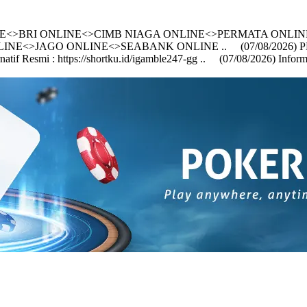
NE<>BRI ONLINE<>CIMB NIAGA ONLINE<>PERMATA ONL
NLINE<>JAGO ONLINE<>SEABANK ONLINE ..
(07/08/2026)
P
rnatif Resmi : https://shortku.id/igamble247-gg ..
(07/08/2026)
Inform