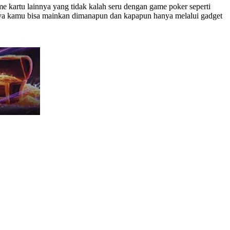
 kartu lainnya yang tidak kalah seru dengan game poker seperti
nnya kamu bisa mainkan dimanapun dan kapapun hanya melalui gadget