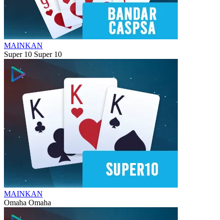
MAINKAN
Super 10
Super 10
MAINKAN
Omaha
Omaha