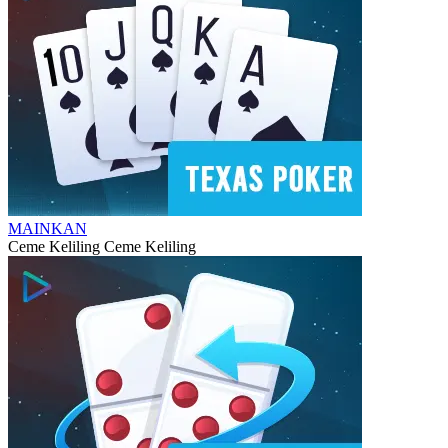
MAINKAN
Ceme Keliling
Ceme Keliling