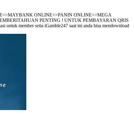
INE<>MAYBANK ONLINE<>PANIN ONLINE<>MEGA
EMBERITAHUAN PENTING ! UNTUK PEMBAYARAN QRIS
asi untuk member setia iGamble247 saat ini anda bisa mendownload