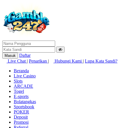
Daftar
Masuk
Live Chat
|
Penarikan
|
Hubungi Kami
|
Lupa Kata Sandi?
Beranda
Live Casino
Slots
ARCADE
Togel
E-sports
Bolatangkas
Sportsbook
POKER
Deposit
Promosi
Referral