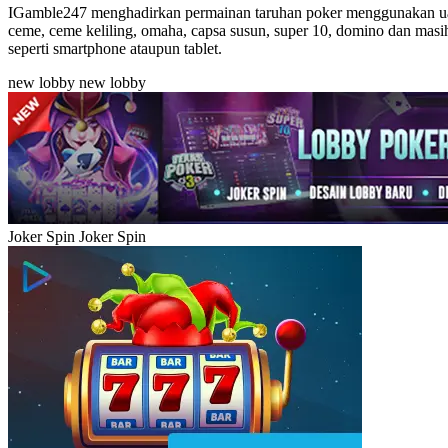
IGamble247 menghadirkan permainan taruhan poker menggunakan uang a
ceme, ceme keliling, omaha, capsa susun, super 10, domino dan mas
seperti smartphone ataupun tablet.
new lobby
new lobby
Joker Spin
Joker Spin