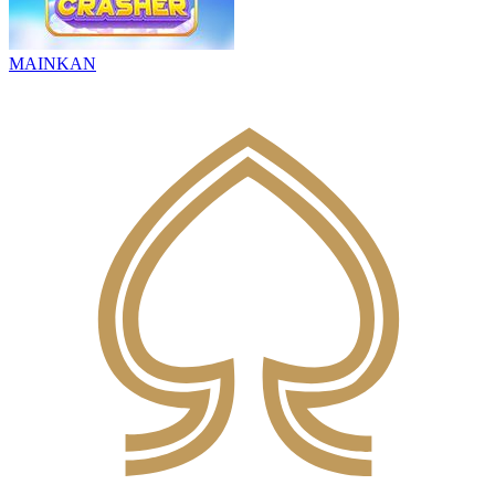
MAINKAN