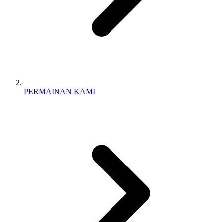
PERMAINAN KAMI