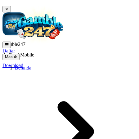
✕
igamble247
Daftar
Aplikasi Mobile
Masuk
Download
Beranda