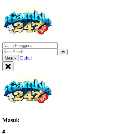
Daftar
Masuk
Masuk