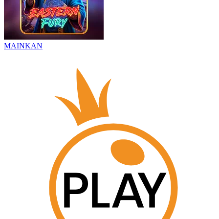
MAINKAN