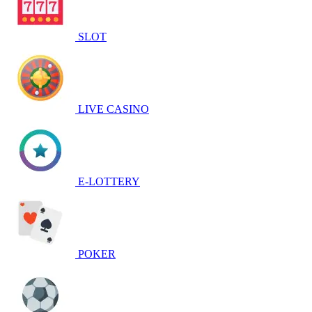
SLOT
LIVE CASINO
E-LOTTERY
POKER