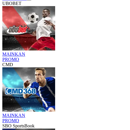
UBOBET
MAINKAN
PROMO
CMD
MAINKAN
PROMO
SBO SportsBook