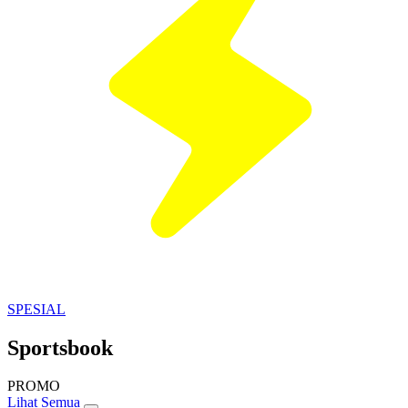
SPESIAL
Sportsbook
PROMO
Lihat Semua