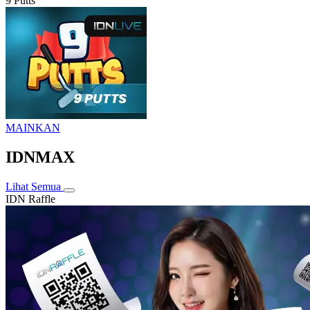
9 Putts
MAINKAN
IDNMAX
Lihat Semua
IDN Raffle