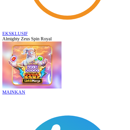
EKSKLUSIF
Almighty Zeus Spin Royal
MAINKAN