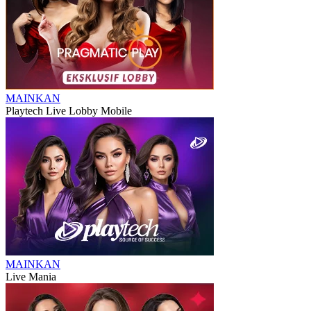
MAINKAN
Playtech Live Lobby Mobile
MAINKAN
Live Mania