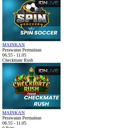
MAINKAN
Perawatan Permainan
06.55 - 11.05
Checkmate Rush
MAINKAN
Perawatan Permainan
06.55 - 11.05