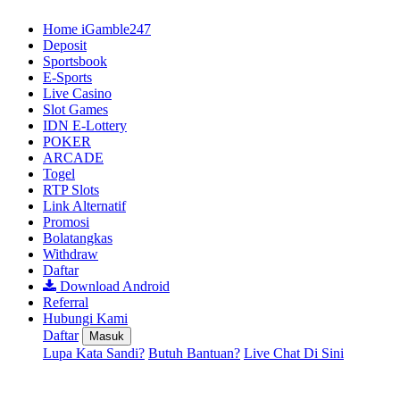
Home iGamble247
Deposit
Sportsbook
E-Sports
Live Casino
Slot Games
IDN E-Lottery
POKER
ARCADE
Togel
RTP Slots
Link Alternatif
Promosi
Bolatangkas
Withdraw
Daftar
Download Android
Referral
Hubungi Kami
Daftar
Masuk
Lupa Kata Sandi?
Butuh Bantuan?
Live Chat Di Sini