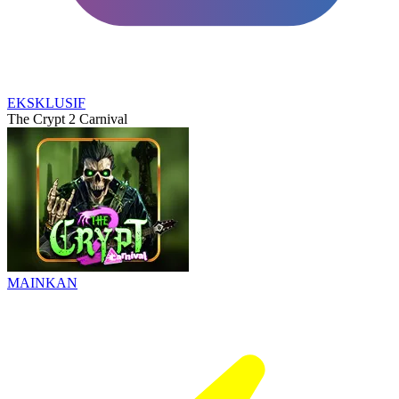
EKSKLUSIF
The Crypt 2 Carnival
MAINKAN