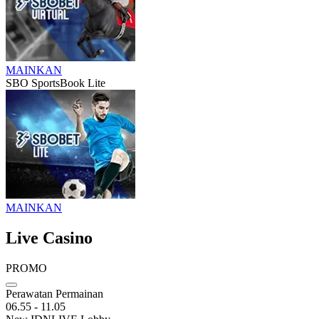
MAINKAN
SBO SportsBook Lite
MAINKAN
Live Casino
PROMO
Perawatan Permainan
06.55 - 11.05