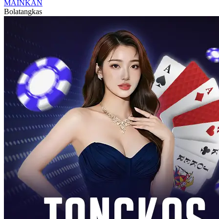
MAINKAN
Bolatangkas