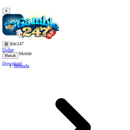
✕
igamble247
Daftar
Aplikasi Mobile
Masuk
Download
Beranda