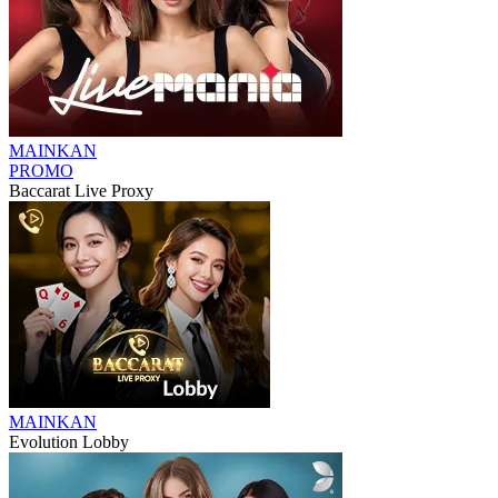
MAINKAN
PROMO
Baccarat Live Proxy
MAINKAN
Evolution Lobby