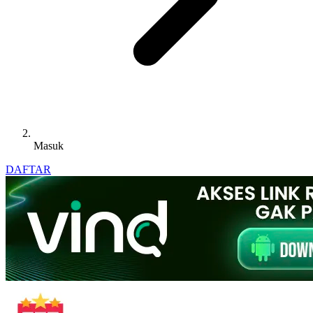
Masuk
DAFTAR