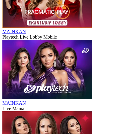
MAINKAN
Playtech Live Lobby Mobile
MAINKAN
Live Mania