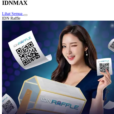
IDNMAX
Lihat Semua
IDN Raffle