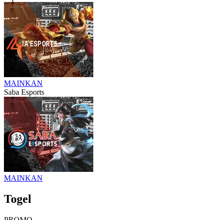
MAINKAN
Saba Esports
MAINKAN
Togel
PROMO