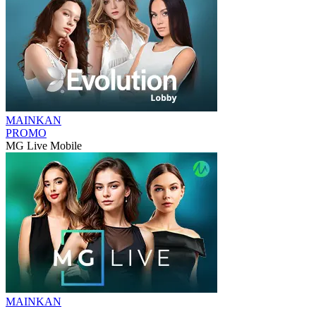
MAINKAN
PROMO
MG Live Mobile
MAINKAN