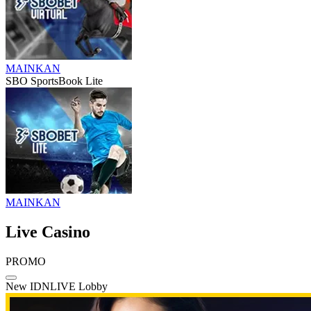
MAINKAN
SBO SportsBook Lite
MAINKAN
Live Casino
PROMO
New IDNLIVE Lobby