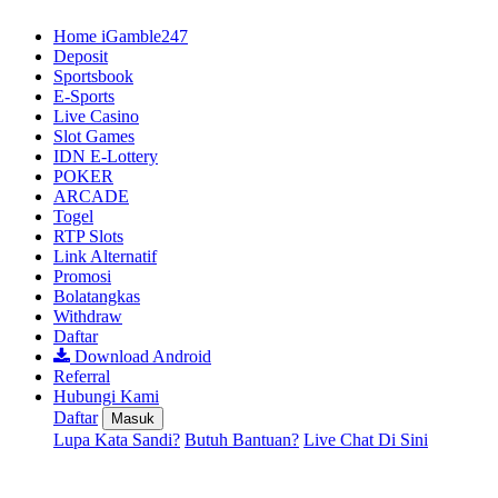
Home iGamble247
Deposit
Sportsbook
E-Sports
Live Casino
Slot Games
IDN E-Lottery
POKER
ARCADE
Togel
RTP Slots
Link Alternatif
Promosi
Bolatangkas
Withdraw
Daftar
Download Android
Referral
Hubungi Kami
Daftar
Masuk
Lupa Kata Sandi?
Butuh Bantuan?
Live Chat Di Sini