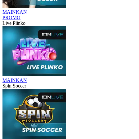
MAINKAN
PROMO
Live Plinko
MAINKAN
Spin Soccer