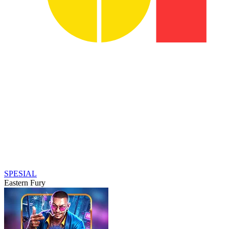
SPESIAL
Eastern Fury