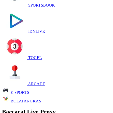
SPORTSBOOK
IDNLIVE
TOGEL
ARCADE
E-SPORTS
BOLATANGKAS
Baccarat Live Proxy